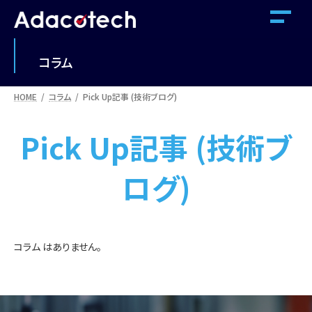
コ
ナ
ン
ビ
テ
ゲ
ン
ー
コラム
ツ
シ
へ
ョ
ス
ン
HOME
コラム
Pick Up記事 (技術ブログ)
キ
に
ッ
移
Pick Up記事 (技術ブ
プ
動
ログ)
コラム はありません。